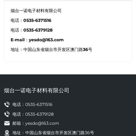
烟台一诺电子材料有限公司
电话：
0535-6371516
电话：
0535-6379128
E-mail：
yesdo@163.com
地址：中国山东省烟台市开发区澳门路36号
烟台一诺电子材料有限公司
电话：
0535-6371516
电话：
0535-6379128
邮箱：
yesdo@163.com
地址：中国山东省烟台市开发区澳门路36号