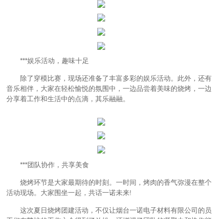
***娱乐活动，趣味十足
除了穿模比赛，现场还准备了丰富多彩的娱乐活动。此外，还有
音乐相伴，大家在轻松愉悦的氛围中，一边品尝着美味的烧烤，一边
分享着工作和生活中的点滴，其乐融融。
***团队协作，共享美食
烧烤环节是大家最期待的时刻。一时间，烤肉的香气弥漫在整个
活动现场。大家围坐一起，共话一诺未来!
这次夏日烧烤团建活动，不仅让烟台一诺电子材料有限公司的员