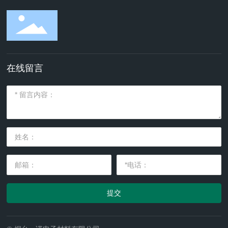
在线留言
提交